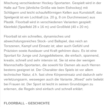
Mischung verschiedener Hockey-Sportarten. Gespielt wird in der
Halle auf Tore (ähnliche Größe wie beim Eishockey) mit
Schlägern und leicht schaufelförmigen Kellen aus Kunststoff, das
Spielgerät ist ein Lochball (ca. 20 g, 8 cm Durchmesser) aus
Plastik. Floorball wird in verschiedenen Varianten gespielt:
Kleinfeld (Spielfeld 28 x 16 m) und Großfeld (40 x 20 m).
Floorball ist ein schnelles, dynamisches und
abwechslungsreiches Stock- und Ballspiel, das reich an
Torszenen, Kampf und Einsatz ist; aber auch Gefühl und
Präzision sowie Ausdauer und Kraft gehören dazu. Es ist eine
Sportart für Junge und Junggebliebene, die einfach, spannend,
kreativ, schnell und sehr intensiv ist. Sie ist eine der wenigen
Mannschafts-Sportarten, die sowohl für Damen als auch Herren
bestens geeignet ist. Der Charakter des Spiels ist vor allem
technischer Natur, d.h. fast ohne Körpereinsatz und dadurch sehr
verletzungsarm, weswegen auch die Variante „Mixed“ sehr beliebt
bei Frauen ist. Der Sport ist leicht in seinen Grundzügen zu
erlernen, die Regeln sind einfach und schnell erklärt.
FLOORBALL - GESCHICHTE