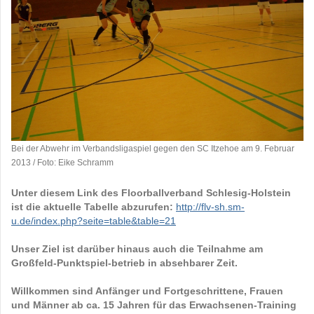
Bei der Abwehr im Verbandsligaspiel gegen den SC Itzehoe am 9. Februar
2013 / Foto: Eike Schramm
Unter diesem Link des Floorballverband Schlesig-Holstein
ist die aktuelle Tabelle abzurufen:
http://flv-sh.sm-
u.de/index.php?seite=table&table=21
Unser Ziel ist darüber hinaus auch die Teilnahme am
Großfeld-Punktspiel-betrieb in absehbarer Zeit.
Willkommen sind Anfänger und Fortgeschrittene, Frauen
und Männer ab ca. 15 Jahren für das Erwachsenen-Training